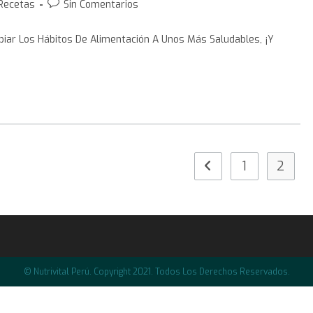
Recetas
Sin Comentarios
iar Los Hábitos De Alimentación A Unos Más Saludables, ¡y
1
2
© Nutrivital Perú. Copyright 2021. Todos Los Derechos Reservados.