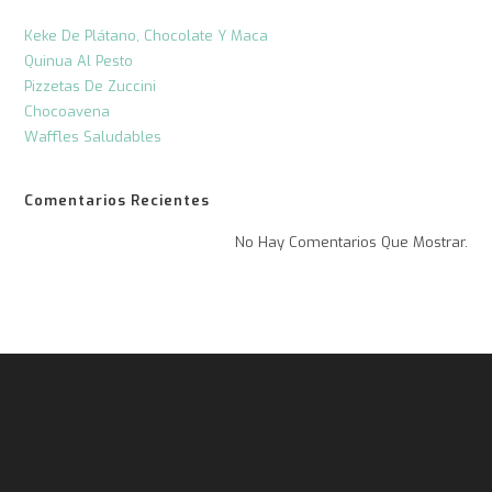
Keke De Plátano, Chocolate Y Maca
Quinua Al Pesto
Pizzetas De Zuccini
Chocoavena
Waffles Saludables
Comentarios Recientes
No Hay Comentarios Que Mostrar.